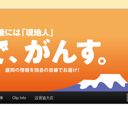
地人」 岩手県内情報サイト
。」
隊
Clip Info
設置協力店