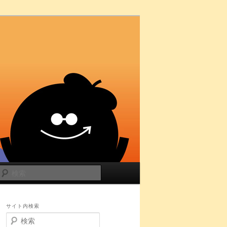
検
索
サイト内検索
検
索