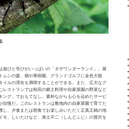
る
。
は遊びと学びがいっぱいの「タザワンダーランド」。展
トムシの森、畑や果樹園、グランドゴルフに金色大観
タイルの滞在を満喫することができる。また、広大なグ
むレストランでは秋田の郷土料理や自家菜園の野菜など
キング」でおもてなし。素朴ながらも心を込めたサービ
が自慢だ。このレストランは敷地内の自家菜園で育てた
穫し、夕食または朝食でお楽しみいただく正真正銘の地
イモ、しいたけなど、身土不二（しんどふじ）の贅沢を