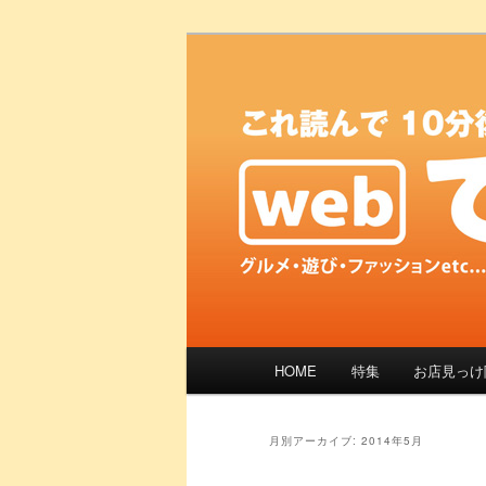
メ
サ
これ読んで 10分後には「現
イ
ブ
ン
コ
「で、がんす
コ
ン
ン
テ
テ
ン
ン
ツ
ツ
へ
へ
移
移
動
動
メ
HOME
特集
お店見っけ
イ
ン
メ
月別アーカイブ:
2014年5月
ニ