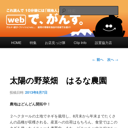
メ
これ読んで 10分後には「現地人」 岩手県内情報サイト
イ
検
ン
索
コ
「で、がんす。」
ン
テ
ン
メ
HOME
特集
お店見っけ隊
Clip Info
設置協力店
ツ
イ
へ
ン
移
メ
投
←
前へ
次へ
→
動
ニ
稿
ュ
ナ
ー
ビ
太陽の野菜畑 はるな農園
ゲ
ー
投稿日時:
2013年8月7日
シ
ョ
農地はどんどん開拓中！
ン
２ヘクタールの土地でネギを栽培し、8月末から年末までたくさ
んの品種が収穫される。産直への出荷はもちろん、食堂ではこの
ネギを使ったメニューも考案中。また、ビニールハウスではルッ