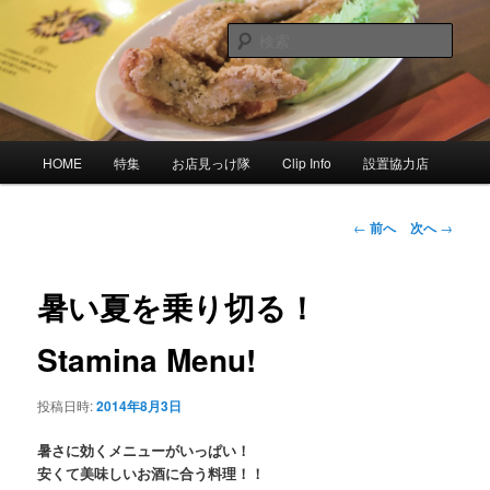
メ
これ読んで 10分後には「現地人」 岩手県内情報サイト
イ
検
ン
索
コ
「で、がんす。」
ン
テ
ン
メ
HOME
特集
お店見っけ隊
Clip Info
設置協力店
ツ
イ
へ
ン
移
メ
投
←
前へ
次へ
→
動
ニ
稿
ュ
ナ
ー
ビ
暑い夏を乗り切る！
ゲ
ー
Stamina Menu!
シ
ョ
投稿日時:
2014年8月3日
ン
暑さに効くメニューがいっぱい！
安くて美味しいお酒に合う料理！！