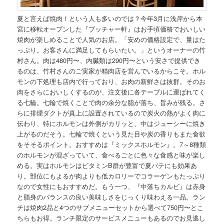
夏と言えば焼肉！という人も多いのでは？今年3月に浅岸から本
宮に移転オープンした『ブッチャー軒』はお手頃価格でおいしい
焼肉が楽しめることで人気のお店。「安めの価格設定で、量はた
っぷり。お客さんに満足してもらいたい。」というオーナーの竹
村さん。肉は480円〜、内臓類は290円〜という安さで提供でき
るのは、竹村さんのご実家が精肉店を営んでいるからこそ。ホル
モンの下処理も店内で行っており、お肉の新鮮さは抜群。そのお
肉をさらにおいしくするのが、注文後に各テーブルに運ばれてく
る七輪。七輪で焼くことで肉の余分な脂が落ち、旨みが残る。さ
らに排煙ダクトが真上に設置されているので炭火の熱がよく肉に
伝わり、特にホルモンは外側がカリッと、中はジューシーに焼き
上がるのだそう。七輪で焼くという見た目や炭の香りもまた食欲
をそそるポイント。おすすめは『ミックスホルモン』。7～8種類
のホルモンが混ざっていて、食べるごとに色々な食感と味が楽し
める。実はホルモンはビタミンB群が豊富で夏バテにも効果あ
り。部位にもよるが肉よりも低カロリーでコラーゲンもたっぷり
なので女性にもおすすめだ。もう一つ、『中落ちカルビ』は赤身
と脂身のバランスの良い美味しさをじっくり味わえる一品。ラン
チは焼肉2品と4つのサブメニューセットから選べて750円〜とこ
ちらもお得。ランチ限定のサービスメニューもあるのでお見逃し