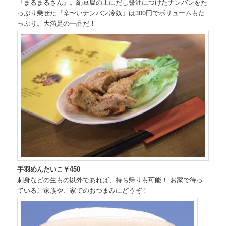
『まるまるさん』。絹豆腐の上にだし醤油につけたナンバンをた
っぷり乗せた『辛〜いナンバン冷奴』は300円でボリュームもた
っぷり。大満足の一品だ！
手羽めんたいこ￥450
刺身などの生もの以外であれば、持ち帰りも可能！ お家で待っ
ているご家族や、家でのおつまみにどうぞ！