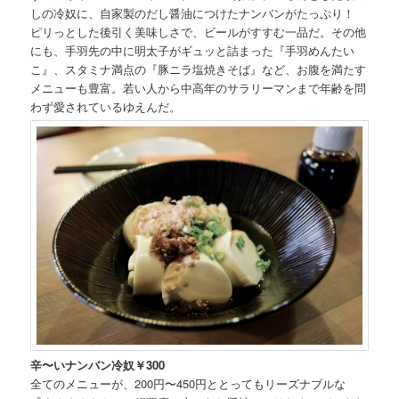
しの冷奴に、自家製のだし醤油につけたナンバンがたっぷり！
ピリっとした後引く美味しさで、ビールがすすむ一品だ。その他
にも、手羽先の中に明太子がギュッと詰まった『手羽めんたい
こ』、スタミナ満点の『豚ニラ塩焼きそば』など、お腹を満たす
メニューも豊富。若い人から中高年のサラリーマンまで年齢を問
わず愛されているゆえんだ。
辛〜いナンバン冷奴￥300
全てのメニューが、200円〜450円ととってもリーズナブルな